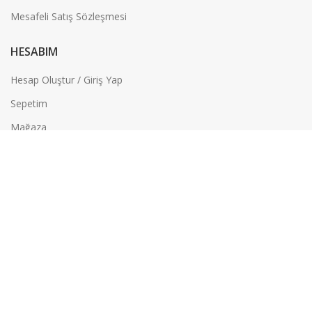
Mesafeli Satış Sözleşmesi
HESABIM
Hesap Oluştur / Giriş Yap
Sepetim
Mağaza
OTEST ÖLÇÜM CİHAZLARI
2022 Tasarım
Gerçek Ajans
. Profesyonel E-
Ticaret Çözümleri.
Mağaza
0
Beğeniler
Sepet
Hesabım